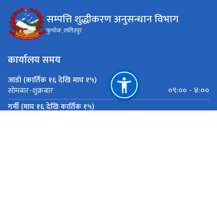
सम्पत्ति शुद्धीकरण अनुसन्धान विभाग
पुल्चोक, ललितपुर
कार्यालय समय
जाडो (कार्तिक १६ देखि माघ १५)
०९:०० - ४:००
सोमबार-शुक्रबार
गर्मी (माघ १६ देखि कार्तिक १५)
०९:०० - ५:००
सोमबार-शुक्रबार
महत्त्वपूर्ण लिङ्कहरू
राष्ट्रिय प्राकृतिक स्रोत तथा वित्त आयोग
पुल्चोक, ललितपुर
info@dmli.gov.np
०१-५०१०२२४