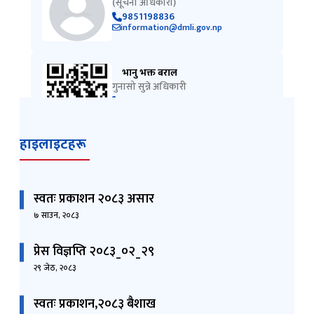
(सूचना अधिकारी)
9851198836
information@dmli.gov.np
भानु भक्त बराल
गुनासो सुन्ने अधिकारी
01-5010288
gunaso@dmli.gov.np
हाइलाइटहरू
स्वतः प्रकाशन २०८३ असार
७ साउन, २०८३
प्रेस विज्ञप्ति २०८३_०२_२९
२९ जेठ, २०८३
स्वतः प्रकाशन,२०८३ बैशाख