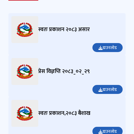
स्वतः प्रकाशन २०८३ असार
डाउनलोड
प्रेस विज्ञप्ति २०८३_०२_२९
डाउनलोड
स्वतः प्रकाशन,२०८३ बैशाख
डाउनलोड