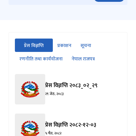
सीधा
प्रेस विज्ञप्ति
प्रकाशन
सूचना
पहिलो
(सक्रिय ट्याब)
ट्याबको
रणनीति तथा कार्ययोजना
नेपाल राजपत्र
सामग्रीमा
जानुहोस्
प्रेस विज्ञप्ति २०८३_०२_२९
२९ जेठ, २०८३
प्रेस विज्ञप्ति २०८२-१२-०३
५ चैत, २०८२