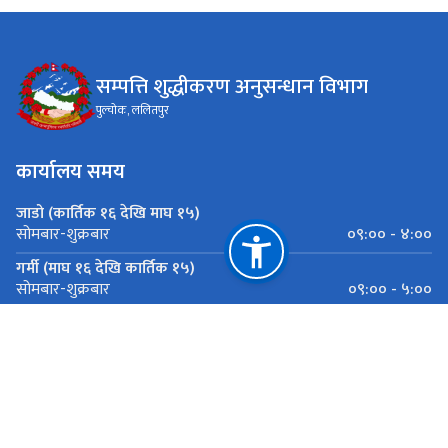
सम्पत्ति शुद्धीकरण अनुसन्धान विभाग
पुल्चोक, ललितपुर
कार्यालय समय
जाडो (कार्तिक १६ देखि माघ १५)
०९:०० - ४:००
सोमबार-शुक्रबार
गर्मी (माघ १६ देखि कार्तिक १५)
०९:०० - ५:००
सोमबार-शुक्रबार
महत्त्वपूर्ण लिङ्कहरू
राष्ट्रिय प्राकृतिक स्रोत तथा वित्त आयोग