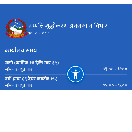
सम्पत्ति शुद्धीकरण अनुसन्धान विभाग
पुल्चोक, ललितपुर
कार्यालय समय
जाडो (कार्तिक १६ देखि माघ १५)
०९:०० - ४:००
सोमबार-शुक्रबार
गर्मी (माघ १६ देखि कार्तिक १५)
०९:०० - ५:००
सोमबार-शुक्रबार
महत्त्वपूर्ण लिङ्कहरू
राष्ट्रिय प्राकृतिक स्रोत तथा वित्त आयोग