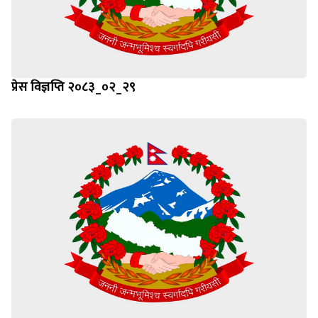
प्रेस विज्ञप्ति २०८३_०२_२९