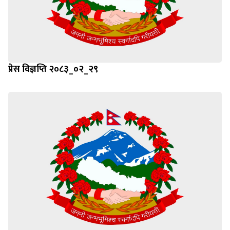
प्रेस विज्ञप्ति २०८३_०२_२९