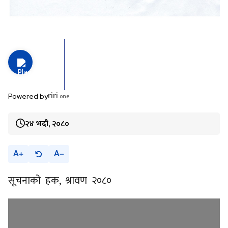
riri
one
Powered by
२४ भदौ, २०८०
A
A
सूचनाको हक, श्रावण २०८०