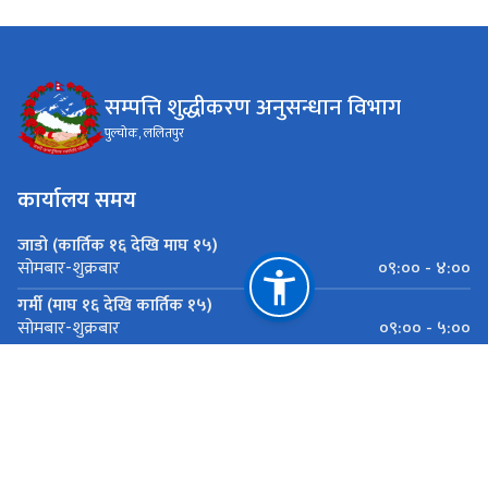
सम्पत्ति शुद्धीकरण अनुसन्धान विभाग
पुल्चोक, ललितपुर
कार्यालय समय
जाडो (कार्तिक १६ देखि माघ १५)
०९:०० - ४:००
सोमबार-शुक्रबार
गर्मी (माघ १६ देखि कार्तिक १५)
०९:०० - ५:००
सोमबार-शुक्रबार
महत्त्वपूर्ण लिङ्कहरू
राष्ट्रिय प्राकृतिक स्रोत तथा वित्त आयोग